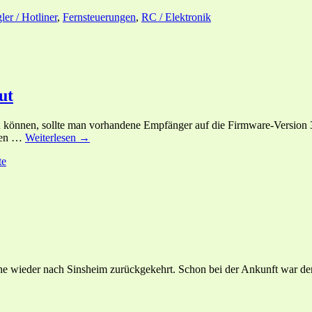
ler / Hotliner
,
Fernsteuerungen
,
RC / Elektronik
ut
 können, sollte man vorhandene Empfänger auf die Firmware-Version
eren …
Weiterlesen →
te
uhe wieder nach Sinsheim zurückgekehrt. Schon bei der Ankunft war d