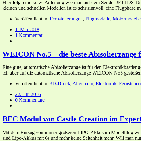
Hier folgt eine kurze Anleitung wie man auf dem Sender JETI DS-16 f
kleinen und schnellen Modellen ist es sehr sinnvoll, eine Flugphase 
Veröffentlicht in:
Fernsteuerungen
,
Flugmodelle
,
Motormodelle
1. Mai 2018
1 Kommentar
WEICON No.5 – die beste Abisolierzange 
Eine gute, automatische Abisolierzange ist für den Elektronikbastler 
ich aber auf die automatische Abisolierzange WEICON No5 gestoßen 
Veröffentlicht in:
3D-Druck
,
Allgemein
,
Elektronik
,
Fernsteuer
22. Juli 2016
0 Kommentare
BEC Modul von Castle Creation im Exper
Mit dem Einzug von immer größeren LIPO-Akkus im Modellflug wird
sind Lipo-Akkus mit 6s und mehr keine Seltenheit mehr. Will man n