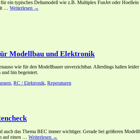
ür ein typisches Deltamodell wie z.B. Multiplex FunJet oder Hoellein 
mit …
Weiterlesen →
für Modellbau und Elektronik
genauso wie für den Modellbauer unverzichtbar. Allerdings halten leider
und bin begeistert.
ungen
,
RC / Elektronik
,
Reperaturen
tencheck
 auch das Thema BEC immer wichtiger. Gerade bei größeren Modellhu
un auf einen …
Weiterlesen →