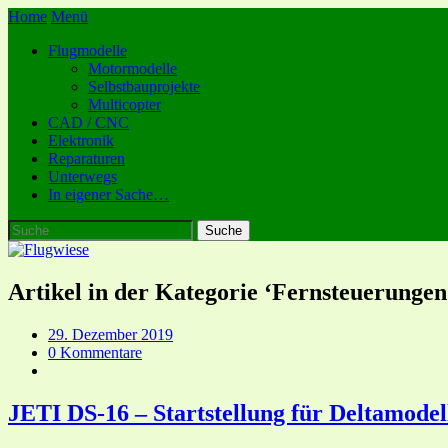
Home
Menü
Flugmodelle
Motormodelle
Selbstbauprojekte
Multicopter
CAD / CNC
Elektronik
Reparaturen
Unterwegs
In eigener Sache…
Artikel in der Kategorie ‘
Fernsteuerungen
29. Dezember 2019
0 Kommentare
JETI DS-16 – Startstellung für Deltamode