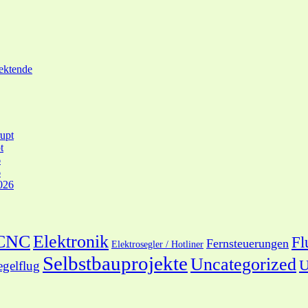
ektende
upt
t
6
6
026
 CNC
Elektronik
Fl
Fernsteuerungen
Elektrosegler / Hotliner
Selbstbauprojekte
Uncategorized
U
egelflug