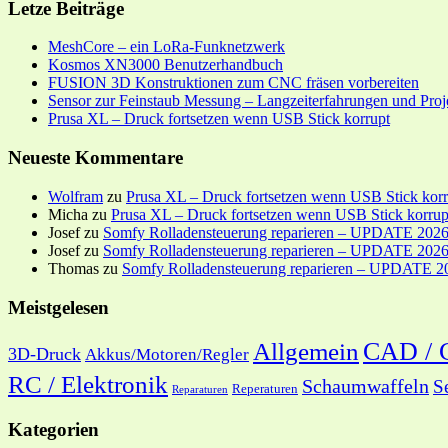
Letze Beiträge
MeshCore – ein LoRa-Funknetzwerk
Kosmos XN3000 Benutzerhandbuch
FUSION 3D Konstruktionen zum CNC fräsen vorbereiten
Sensor zur Feinstaub Messung – Langzeiterfahrungen und Proj
Prusa XL – Druck fortsetzen wenn USB Stick korrupt
Neueste Kommentare
Wolfram
zu
Prusa XL – Druck fortsetzen wenn USB Stick korr
Micha
zu
Prusa XL – Druck fortsetzen wenn USB Stick korrup
Josef
zu
Somfy Rolladensteuerung reparieren – UPDATE 202
Josef
zu
Somfy Rolladensteuerung reparieren – UPDATE 202
Thomas
zu
Somfy Rolladensteuerung reparieren – UPDATE 2
Meistgelesen
CAD /
Allgemein
3D-Druck
Akkus/Motoren/Regler
RC / Elektronik
Schaumwaffeln
S
Reperaturen
Reparaturen
Kategorien