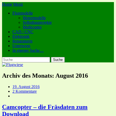
Home
Menü
Flugmodelle
Motormodelle
Selbstbauprojekte
Multicopter
CAD / CNC
Elektronik
Reparaturen
Unterwegs
In eigener Sache…
Archiv des Monats:
August 2016
19. August 2016
2 Kommentare
Camcopter – die Fräsdaten zum
Download