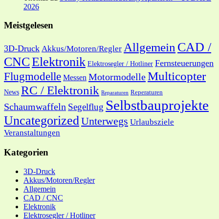
2026
Meistgelesen
CAD /
Allgemein
3D-Druck
Akkus/Motoren/Regler
CNC
Elektronik
Fernsteuerungen
Elektrosegler / Hotliner
Multicopter
Flugmodelle
Motormodelle
Messen
RC / Elektronik
News
Reperaturen
Reparaturen
Selbstbauprojekte
Schaumwaffeln
Segelflug
Uncategorized
Unterwegs
Urlaubsziele
Veranstaltungen
Kategorien
3D-Druck
Akkus/Motoren/Regler
Allgemein
CAD / CNC
Elektronik
Elektrosegler / Hotliner