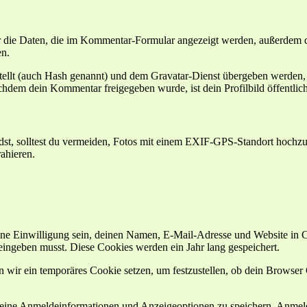
die Daten, die im Kommentar-Formular angezeigt werden, außerdem di
en.
tellt (auch Hash genannt) und dem Gravatar-Dienst übergeben werden, 
Nachdem dein Kommentar freigegeben wurde, ist dein Profilbild öffentli
lädst, solltest du vermeiden, Fotos mit einem EXIF-GPS-Standort hochzu
ahieren.
e Einwilligung sein, deinen Namen, E-Mail-Adresse und Website in Coo
eingeben musst. Diese Cookies werden ein Jahr lang gespeichert.
en wir ein temporäres Cookie setzen, um festzustellen, ob dein Browse
deine Anmeldeinformationen und Anzeigeoptionen zu speichern. Anmeld