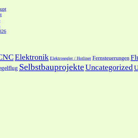
upt
t
6
6
026
 CNC
Elektronik
Fl
Fernsteuerungen
Elektrosegler / Hotliner
Selbstbauprojekte
Uncategorized
U
egelflug