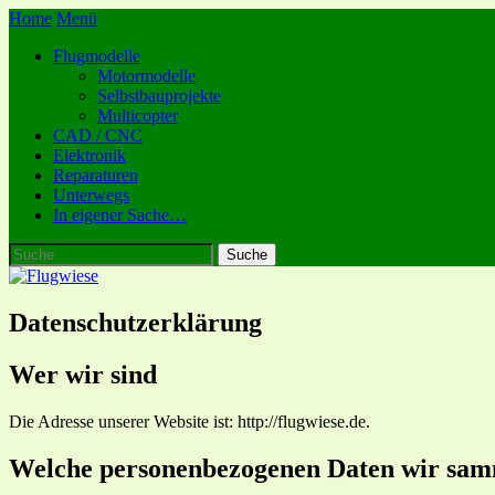
Home
Menü
Flugmodelle
Motormodelle
Selbstbauprojekte
Multicopter
CAD / CNC
Elektronik
Reparaturen
Unterwegs
In eigener Sache…
Datenschutzerklärung
Wer wir sind
Die Adresse unserer Website ist: http://flugwiese.de.
Welche personenbezogenen Daten wir sam