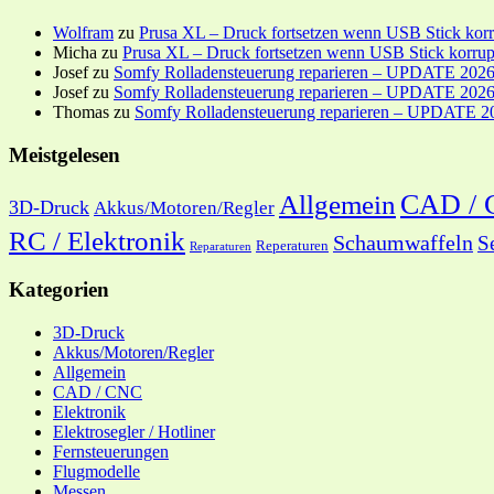
Wolfram
zu
Prusa XL – Druck fortsetzen wenn USB Stick korr
Micha
zu
Prusa XL – Druck fortsetzen wenn USB Stick korrup
Josef
zu
Somfy Rolladensteuerung reparieren – UPDATE 202
Josef
zu
Somfy Rolladensteuerung reparieren – UPDATE 202
Thomas
zu
Somfy Rolladensteuerung reparieren – UPDATE 2
Meistgelesen
CAD /
Allgemein
3D-Druck
Akkus/Motoren/Regler
RC / Elektronik
Schaumwaffeln
S
Reperaturen
Reparaturen
Kategorien
3D-Druck
Akkus/Motoren/Regler
Allgemein
CAD / CNC
Elektronik
Elektrosegler / Hotliner
Fernsteuerungen
Flugmodelle
Messen