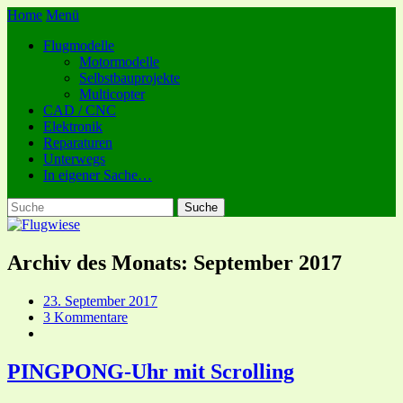
Home
Menü
Flugmodelle
Motormodelle
Selbstbauprojekte
Multicopter
CAD / CNC
Elektronik
Reparaturen
Unterwegs
In eigener Sache…
Archiv des Monats:
September 2017
23. September 2017
3 Kommentare
PINGPONG-Uhr mit Scrolling