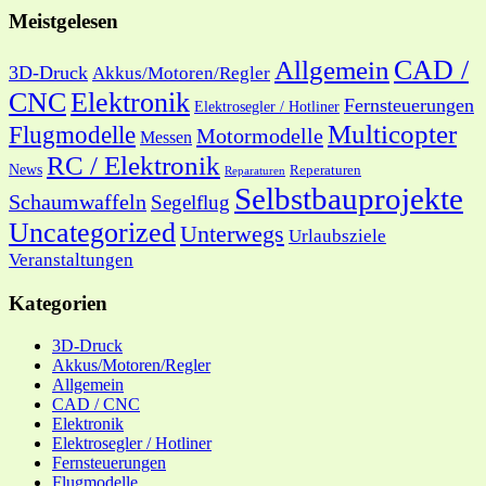
Meistgelesen
CAD /
Allgemein
3D-Druck
Akkus/Motoren/Regler
CNC
Elektronik
Fernsteuerungen
Elektrosegler / Hotliner
Multicopter
Flugmodelle
Motormodelle
Messen
RC / Elektronik
News
Reperaturen
Reparaturen
Selbstbauprojekte
Schaumwaffeln
Segelflug
Uncategorized
Unterwegs
Urlaubsziele
Veranstaltungen
Kategorien
3D-Druck
Akkus/Motoren/Regler
Allgemein
CAD / CNC
Elektronik
Elektrosegler / Hotliner
Fernsteuerungen
Flugmodelle