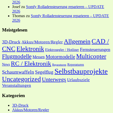
2026
Josef
zu
Somfy Rolladensteuerung reparieren – UPDATE
2026
Thomas
zu
Somfy Rolladensteuerung reparieren – UPDATE
2026
Meistgelesen
CAD /
Allgemein
3D-Druck
Akkus/Motoren/Regler
CNC
Elektronik
Fernsteuerungen
Elektrosegler / Hotliner
Multicopter
Flugmodelle
Motormodelle
Messen
RC / Elektronik
News
Reperaturen
Reparaturen
Selbstbauprojekte
Schaumwaffeln
Segelflug
Uncategorized
Unterwegs
Urlaubsziele
Veranstaltungen
Kategorien
3D-Druck
Akkus/Motoren/Regler