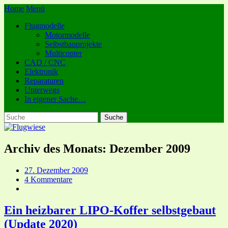
Home
Menü
Flugmodelle
Motormodelle
Selbstbauprojekte
Multicopter
CAD / CNC
Elektronik
Reparaturen
Unterwegs
In eigener Sache…
Archiv des Monats:
Dezember 2009
27. Dezember 2009
4 Kommentare
Ein heizbarer LIPO-Koffer selbstgebaut
(Update 2020)