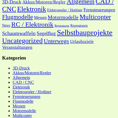
CAD /
Allgemein
3D-Druck
Akkus/Motoren/Regler
CNC
Elektronik
Fernsteuerungen
Elektrosegler / Hotliner
Multicopter
Flugmodelle
Motormodelle
Messen
RC / Elektronik
News
Reperaturen
Reparaturen
Selbstbauprojekte
Schaumwaffeln
Segelflug
Uncategorized
Unterwegs
Urlaubsziele
Veranstaltungen
Kategorien
3D-Druck
Akkus/Motoren/Regler
Allgemein
CAD / CNC
Elektronik
Elektrosegler / Hotliner
Fernsteuerungen
Flugmodelle
Messen
Motormodelle
Multicopter