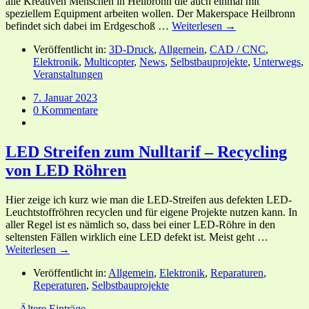
alle Kreativen Menschen in Heilbronn die auch einmal mit
speziellem Equipment arbeiten wollen. Der Makerspace Heilbronn
befindet sich dabei im Erdgeschoß …
Weiterlesen →
Veröffentlicht in:
3D-Druck
,
Allgemein
,
CAD / CNC
,
Elektronik
,
Multicopter
,
News
,
Selbstbauprojekte
,
Unterwegs
,
Veranstaltungen
7. Januar 2023
0 Kommentare
LED Streifen zum Nulltarif – Recycling
von LED Röhren
Hier zeige ich kurz wie man die LED-Streifen aus defekten LED-
Leuchtstoffröhren recyclen und für eigene Projekte nutzen kann. In
aller Regel ist es nämlich so, dass bei einer LED-Röhre in den
seltensten Fällen wirklich eine LED defekt ist. Meist geht …
Weiterlesen →
Veröffentlicht in:
Allgemein
,
Elektronik
,
Reparaturen
,
Reperaturen
,
Selbstbauprojekte
← Ältere Einträge