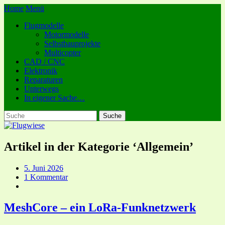
Home
Menü
Flugmodelle
Motormodelle
Selbstbauprojekte
Multicopter
CAD / CNC
Elektronik
Reparaturen
Unterwegs
In eigener Sache…
Artikel in der Kategorie ‘
Allgemein
’
5. Juni 2026
1 Kommentar
MeshCore – ein LoRa-Funknetzwerk