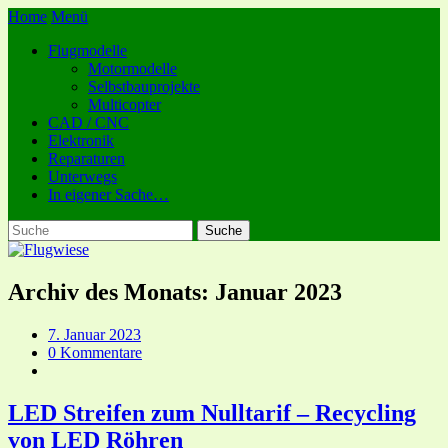
Home
Menü
Flugmodelle
Motormodelle
Selbstbauprojekte
Multicopter
CAD / CNC
Elektronik
Reparaturen
Unterwegs
In eigener Sache…
Archiv des Monats:
Januar 2023
7. Januar 2023
0 Kommentare
LED Streifen zum Nulltarif – Recycling
von LED Röhren