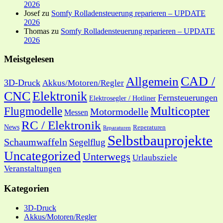
2026
Josef
zu
Somfy Rolladensteuerung reparieren – UPDATE
2026
Thomas
zu
Somfy Rolladensteuerung reparieren – UPDATE
2026
Meistgelesen
CAD /
Allgemein
3D-Druck
Akkus/Motoren/Regler
CNC
Elektronik
Fernsteuerungen
Elektrosegler / Hotliner
Multicopter
Flugmodelle
Motormodelle
Messen
RC / Elektronik
News
Reperaturen
Reparaturen
Selbstbauprojekte
Schaumwaffeln
Segelflug
Uncategorized
Unterwegs
Urlaubsziele
Veranstaltungen
Kategorien
3D-Druck
Akkus/Motoren/Regler