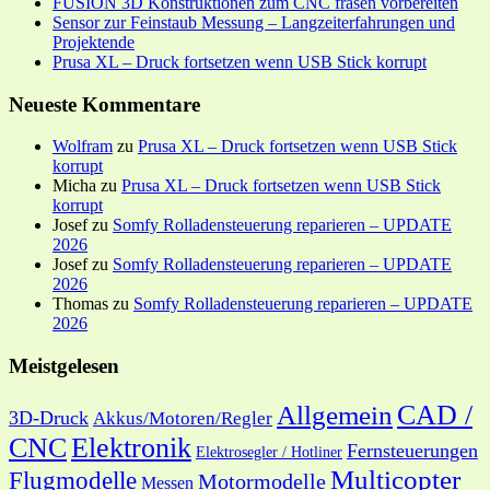
FUSION 3D Konstruktionen zum CNC fräsen vorbereiten
Sensor zur Feinstaub Messung – Langzeiterfahrungen und
Projektende
Prusa XL – Druck fortsetzen wenn USB Stick korrupt
Neueste Kommentare
Wolfram
zu
Prusa XL – Druck fortsetzen wenn USB Stick
korrupt
Micha
zu
Prusa XL – Druck fortsetzen wenn USB Stick
korrupt
Josef
zu
Somfy Rolladensteuerung reparieren – UPDATE
2026
Josef
zu
Somfy Rolladensteuerung reparieren – UPDATE
2026
Thomas
zu
Somfy Rolladensteuerung reparieren – UPDATE
2026
Meistgelesen
CAD /
Allgemein
3D-Druck
Akkus/Motoren/Regler
CNC
Elektronik
Fernsteuerungen
Elektrosegler / Hotliner
Multicopter
Flugmodelle
Motormodelle
Messen