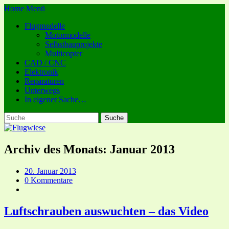
Home
Menü
Flugmodelle
Motormodelle
Selbstbauprojekte
Multicopter
CAD / CNC
Elektronik
Reparaturen
Unterwegs
In eigener Sache…
Archiv des Monats:
Januar 2013
20. Januar 2013
0 Kommentare
Luftschrauben auswuchten – das Video