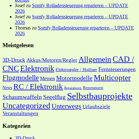
Josef
zu
Somfy Rolladensteuerung reparieren – UPDATE
2026
Josef
zu
Somfy Rolladensteuerung reparieren – UPDATE
2026
Thomas
zu
Somfy Rolladensteuerung reparieren – UPDATE
2026
Meistgelesen
CAD /
Allgemein
3D-Druck
Akkus/Motoren/Regler
CNC
Elektronik
Fernsteuerungen
Elektrosegler / Hotliner
Multicopter
Flugmodelle
Motormodelle
Messen
RC / Elektronik
News
Reperaturen
Reparaturen
Selbstbauprojekte
Schaumwaffeln
Segelflug
Uncategorized
Unterwegs
Urlaubsziele
Veranstaltungen
Kategorien
3D-Druck