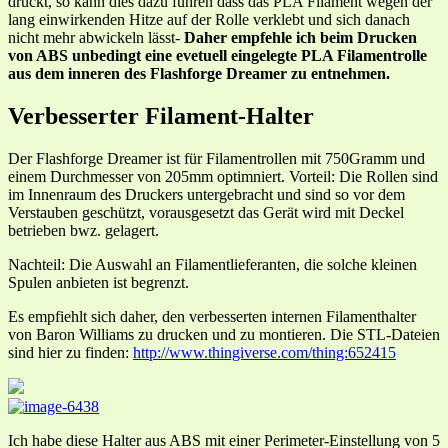
druckt, so kann dies dazu führen dass das PLA Filament wegen der
lang einwirkenden Hitze auf der Rolle verklebt und sich danach
nicht mehr abwickeln lässt-
Daher empfehle ich beim Drucken
von ABS unbedingt eine evetuell eingelegte PLA Filamentrolle
aus dem inneren des Flashforge Dreamer zu entnehmen.
Verbesserter Filament-Halter
Der Flashforge Dreamer ist für Filamentrollen mit 750Gramm und
einem Durchmesser von 205mm optimniert. Vorteil: Die Rollen sind
im Innenraum des Druckers untergebracht und sind so vor dem
Verstauben geschützt, vorausgesetzt das Gerät wird mit Deckel
betrieben bwz. gelagert.
Nachteil: Die Auswahl an Filamentlieferanten, die solche kleinen
Spulen anbieten ist begrenzt.
Es empfiehlt sich daher, den verbesserten internen Filamenthalter
von Baron Williams zu drucken und zu montieren. Die STL-Dateien
sind hier zu finden:
http://www.thingiverse.com/thing:652415
Ich habe diese Halter aus ABS mit einer Perimeter-Einstellung von 5