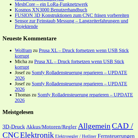
MeshCore – ein LoRa-Funknetzwerk
Kosmos XN3000 Benutzerhandbuch
FUSION 3D Konstruktionen zum CNC fräsen vorbereiten
Sensor zur Feinstaub Messung – Langzeiterfahrungen und
Projektende
Neueste Kommentare
Wolfram
zu
Prusa XL – Druck fortsetzen wenn USB Stick
korrupt
Micha
zu
Prusa XL – Druck fortsetzen wenn USB Stick
korrupt
Josef
zu
Somfy Rolladensteuerung reparieren – UPDATE
2026
Josef
zu
Somfy Rolladensteuerung reparieren – UPDATE
2026
Thomas
zu
Somfy Rolladensteuerung reparieren – UPDATE
2026
Meistgelesen
CAD /
Allgemein
3D-Druck
Akkus/Motoren/Regler
CNC
Elektronik
Fernsteuerungen
Elektrosegler / Hotliner