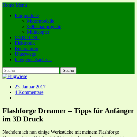
Home
Menü
Flugmodelle
Motormodelle
Selbstbauprojekte
Multicopter
CAD / CNC
Elektronik
Reparaturen
Unterwegs
In eigener Sache…
23. Januar 2017
4 Kommentare
Flashforge Dreamer – Tipps für Anfänger
im 3D Druck
Nachdem ich nun einige Werkstücke mit meinem Flashforge