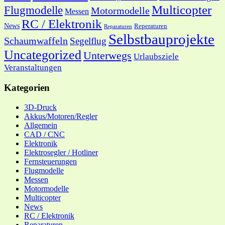
Multicopter
Flugmodelle
Motormodelle
Messen
RC / Elektronik
News
Reperaturen
Reparaturen
Selbstbauprojekte
Schaumwaffeln
Segelflug
Uncategorized
Unterwegs
Urlaubsziele
Veranstaltungen
Kategorien
3D-Druck
Akkus/Motoren/Regler
Allgemein
CAD / CNC
Elektronik
Elektrosegler / Hotliner
Fernsteuerungen
Flugmodelle
Messen
Motormodelle
Multicopter
News
RC / Elektronik
Reparaturen