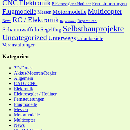
CNC
Elektronik
Fernsteuerungen
Elektrosegler / Hotliner
Multicopter
Flugmodelle
Motormodelle
Messen
RC / Elektronik
News
Reperaturen
Reparaturen
Selbstbauprojekte
Schaumwaffeln
Segelflug
Uncategorized
Unterwegs
Urlaubsziele
Veranstaltungen
Kategorien
3D-Druck
Akkus/Motoren/Regler
Allgemein
CAD / CNC
Elektronik
Elektrosegler / Hotliner
Fernsteuerungen
Flugmodelle
Messen
Motormodelle
Multicopter
News