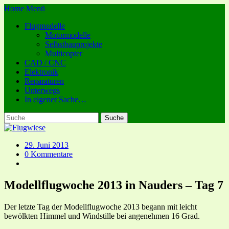
Home
Menü
Flugmodelle
Motormodelle
Selbstbauprojekte
Multicopter
CAD / CNC
Elektronik
Reparaturen
Unterwegs
In eigener Sache…
29. Juni 2013
0 Kommentare
Modellflugwoche 2013 in Nauders – Tag 7
Der letzte Tag der Modellflugwoche 2013 begann mit leicht
bewölkten Himmel und Windstille bei angenehmen 16 Grad.