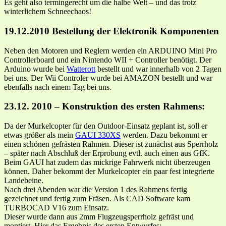
Es geht also termingerecht um die halbe Welt – und das trotz
winterlichem Schneechaos!
19.12.2010 Bestellung der Elektronik Komponenten
Neben den Motoren und Reglern werden ein ARDUINO Mini Pro
Controllerboard und ein Nintendo WII + Controller benötigt. Der
Arduino wurde bei
Watterott
bestellt und war innerhalb von 2 Tagen
bei uns. Der Wii Controler wurde bei AMAZON bestellt und war
ebenfalls nach einem Tag bei uns.
23.12. 2010 – Konstruktion des ersten Rahmens:
Da der Murkelcopter für den Outdoor-Einsatz geplant ist, soll er
etwas größer als mein
GAUI 330XS
werden. Dazu bekommt er
einen schönen gefrästen Rahmen. Dieser ist zunächst aus Sperrholz
– später nach Abschluß der Erprobung evtl. auch einen aus GfK.
Beim GAUI hat zudem das mickrige Fahrwerk nicht überzeugen
können. Daher bekommt der Murkelcopter ein paar fest integrierte
Landebeine.
Nach drei Abenden war die Version 1 des Rahmens fertig
gezeichnet und fertig zum Fräsen. Als CAD Software kam
TURBOCAD V16 zum Einsatz.
Dieser wurde dann aus 2mm Flugzeugsperrholz gefräst und
montiert. Hier das Ergebnis des ersten Entwurfes: