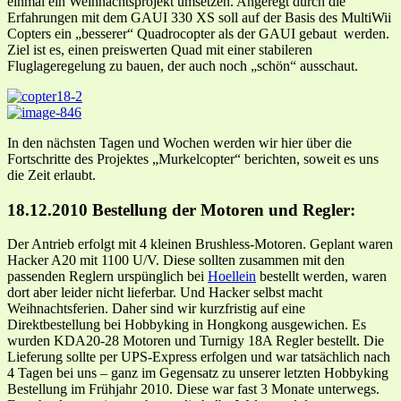
einmal ein Weihnachtsprojekt umsetzen. Angeregt durch die
Erfahrungen mit dem GAUI 330 XS soll auf der Basis des MultiWii
Copters ein „besserer“ Quadrocopter als der GAUI gebaut werden.
Ziel ist es, einen preiswerten Quad mit einer stabileren
Fluglageregelung zu bauen, der auch noch „schön“ ausschaut.
In den nächsten Tagen und Wochen werden wir hier über die
Fortschritte des Projektes „Murkelcopter“ berichten, soweit es uns
die Zeit erlaubt.
18.12.2010 Bestellung der Motoren und Regler:
Der Antrieb erfolgt mit 4 kleinen Brushless-Motoren. Geplant waren
Hacker A20 mit 1100 U/V. Diese sollten zusammen mit den
passenden Reglern urspünglich bei
Hoellein
bestellt werden, waren
dort aber leider nicht lieferbar. Und Hacker selbst macht
Weihnachtsferien. Daher sind wir kurzfristig auf eine
Direktbestellung bei Hobbyking in Hongkong ausgewichen. Es
wurden KDA20-28 Motoren und Turnigy 18A Regler bestellt. Die
Lieferung sollte per UPS-Express erfolgen und war tatsächlich nach
4 Tagen bei uns – ganz im Gegensatz zu unserer letzten Hobbyking
Bestellung im Frühjahr 2010. Diese war fast 3 Monate unterwegs.