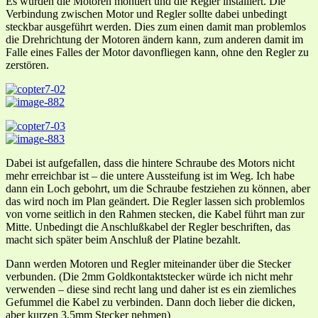
Es wurden die Motoren montiert und die Regler installiert. Die
Verbindung zwischen Motor und Regler sollte dabei unbedingt
steckbar ausgeführt werden. Dies zum einen damit man problemlos
die Drehrichtung der Motoren ändern kann, zum anderen damit im
Falle eines Falles der Motor davonfliegen kann, ohne den Regler zu
zerstören.
Dabei ist aufgefallen, dass die hintere Schraube des Motors nicht
mehr erreichbar ist – die untere Aussteifung ist im Weg. Ich habe
dann ein Loch gebohrt, um die Schraube festziehen zu können, aber
das wird noch im Plan geändert. Die Regler lassen sich problemlos
von vorne seitlich in den Rahmen stecken, die Kabel führt man zur
Mitte. Unbedingt die Anschlußkabel der Regler beschriften, das
macht sich später beim Anschluß der Platine bezahlt.
Dann werden Motoren und Regler miteinander über die Stecker
verbunden. (Die 2mm Goldkontaktstecker würde ich nicht mehr
verwenden – diese sind recht lang und daher ist es ein ziemliches
Gefummel die Kabel zu verbinden. Dann doch lieber die dicken,
aber kurzen 3,5mm Stecker nehmen)