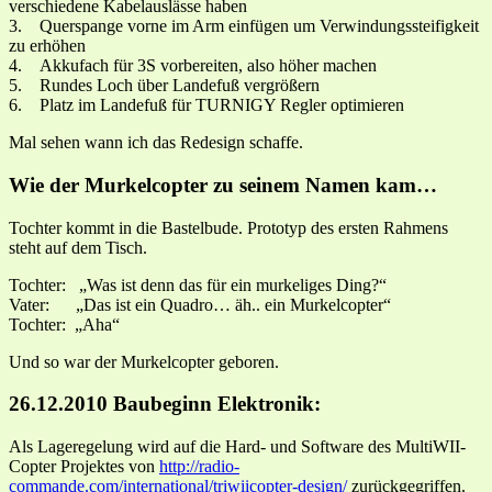
verschiedene Kabelauslässe haben
3. Querspange vorne im Arm einfügen um Verwindungssteifigkeit
zu erhöhen
4. Akkufach für 3S vorbereiten, also höher machen
5. Rundes Loch über Landefuß vergrößern
6. Platz im Landefuß für TURNIGY Regler optimieren
Mal sehen wann ich das Redesign schaffe.
Wie der Murkelcopter zu seinem Namen kam…
Tochter kommt in die Bastelbude. Prototyp des ersten Rahmens
steht auf dem Tisch.
Tochter: „Was ist denn das für ein murkeliges Ding?“
Vater: „Das ist ein Quadro… äh.. ein Murkelcopter“
Tochter: „Aha“
Und so war der Murkelcopter geboren.
26.12.2010 Baubeginn Elektronik:
Als Lageregelung wird auf die Hard- und Software des MultiWII-
Copter Projektes von
http://radio-
commande.com/international/triwiicopter-design/
zurückgegriffen.