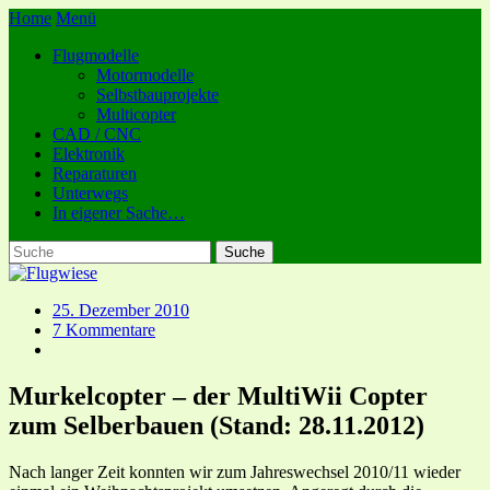
Home
Menü
Flugmodelle
Motormodelle
Selbstbauprojekte
Multicopter
CAD / CNC
Elektronik
Reparaturen
Unterwegs
In eigener Sache…
25. Dezember 2010
7 Kommentare
Murkelcopter – der MultiWii Copter
zum Selberbauen (Stand: 28.11.2012)
Nach langer Zeit konnten wir zum Jahreswechsel 2010/11 wieder