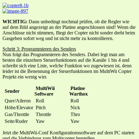
WICHTIG:
Dann unbedingt nochmal prüfen, ob die Regler wie
auf dem Bild angezeigt an der Platine angeschlossen sind! Wenn die
Anschlüsse nicht stimmen, fliegt der Copter nicht sonder dreht beim
Gasgeben sofort weg und ist nicht mehr zu kontrollieren.
Schritt 3: Programmieren des Senders
Nun folgt das Programmieren des Senders. Dabei legt man am
besten die einzelnen Steuerfunktionen auf die Kanäle 1 bis 4 und
schreibt sich eine Liste, welche Funktion wo zugewiesen ist, denn
leider ist die Benennung der Steuerfunktionen im MultiWii Copter
Projekt ein wenig wirr.
MultiWii
Platine
Sender
Software
Warthox
Quer/Aileron
Roll
Roll
Höhe/Elevator
Pitch
Nick
Gas/Throttle
Throttle
Thro
Seite/Ruder
Yaw
Yaw
Jetzt die MultiWii-Conf Konfigurationssoftware auf dem PC starten
und die Verbindung zum Multicopter herstellen.