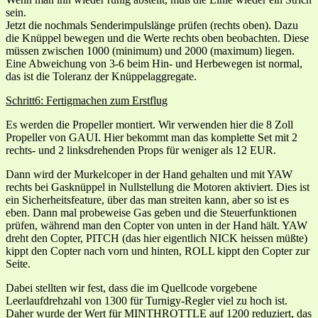
sein.
Jetzt die nochmals Senderimpulslänge prüfen (rechts oben). Dazu
die Knüppel bewegen und die Werte rechts oben beobachten. Diese
müssen zwischen 1000 (minimum) und 2000 (maximum) liegen.
Eine Abweichung von 3-6 beim Hin- und Herbewegen ist normal,
das ist die Toleranz der Knüppelaggregate.
Schritt6: Fertigmachen zum Erstflug
Es werden die Propeller montiert. Wir verwenden hier die 8 Zoll
Propeller von GAUI. Hier bekommt man das komplette Set mit 2
rechts- und 2 linksdrehenden Props für weniger als 12 EUR.
Dann wird der Murkelcoper in der Hand gehalten und mit YAW
rechts bei Gasknüppel in Nullstellung die Motoren aktiviert. Dies ist
ein Sicherheitsfeature, über das man streiten kann, aber so ist es
eben. Dann mal probeweise Gas geben und die Steuerfunktionen
prüfen, während man den Copter von unten in der Hand hält. YAW
dreht den Copter, PITCH (das hier eigentlich NICK heissen müßte)
kippt den Copter nach vorn und hinten, ROLL kippt den Copter zur
Seite.
Dabei stellten wir fest, dass die im Quellcode vorgebene
Leerlaufdrehzahl von 1300 für Turnigy-Regler viel zu hoch ist.
Daher wurde der Wert für MINTHROTTLE auf 1200 reduziert, das