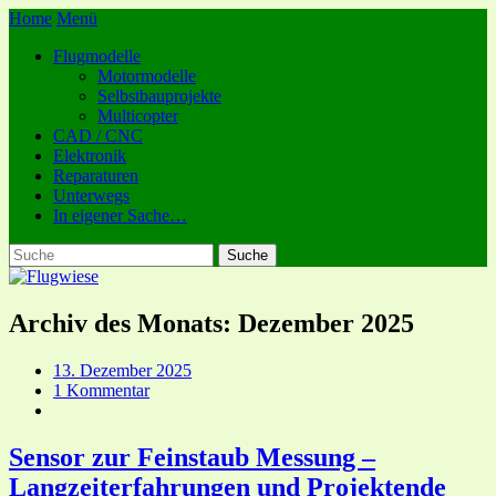
Home
Menü
Flugmodelle
Motormodelle
Selbstbauprojekte
Multicopter
CAD / CNC
Elektronik
Reparaturen
Unterwegs
In eigener Sache…
Archiv des Monats:
Dezember 2025
13. Dezember 2025
1 Kommentar
Sensor zur Feinstaub Messung –
Langzeiterfahrungen und Projektende