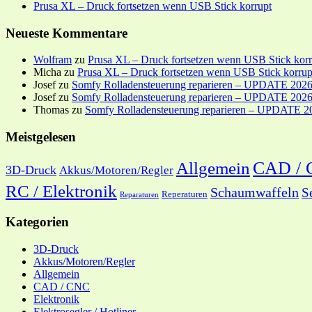
Prusa XL – Druck fortsetzen wenn USB Stick korrupt
Neueste Kommentare
Wolfram
zu
Prusa XL – Druck fortsetzen wenn USB Stick korr
Micha
zu
Prusa XL – Druck fortsetzen wenn USB Stick korrup
Josef
zu
Somfy Rolladensteuerung reparieren – UPDATE 202
Josef
zu
Somfy Rolladensteuerung reparieren – UPDATE 202
Thomas
zu
Somfy Rolladensteuerung reparieren – UPDATE 2
Meistgelesen
CAD /
Allgemein
3D-Druck
Akkus/Motoren/Regler
RC / Elektronik
Schaumwaffeln
S
Reperaturen
Reparaturen
Kategorien
3D-Druck
Akkus/Motoren/Regler
Allgemein
CAD / CNC
Elektronik
Elektrosegler / Hotliner