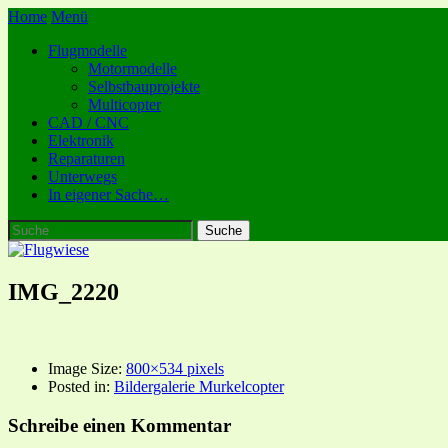
Home
Menü
Flugmodelle
Motormodelle
Selbstbauprojekte
Multicopter
CAD / CNC
Elektronik
Reparaturen
Unterwegs
In eigener Sache…
IMG_2220
Image Size:
800×534 pixels
Posted in:
Bildergalerie Murkelcopter
Schreibe einen Kommentar