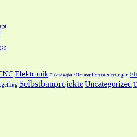
upt
t
6
6
026
 CNC
Elektronik
Fl
Fernsteuerungen
Elektrosegler / Hotliner
Selbstbauprojekte
Uncategorized
U
egelflug