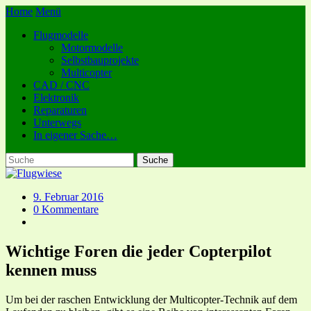
Home
Menü
Flugmodelle
Motormodelle
Selbstbauprojekte
Multicopter
CAD / CNC
Elektronik
Reparaturen
Unterwegs
In eigener Sache…
9. Februar 2016
0 Kommentare
Wichtige Foren die jeder Copterpilot
kennen muss
Um bei der raschen Entwicklung der Multicopter-Technik auf dem