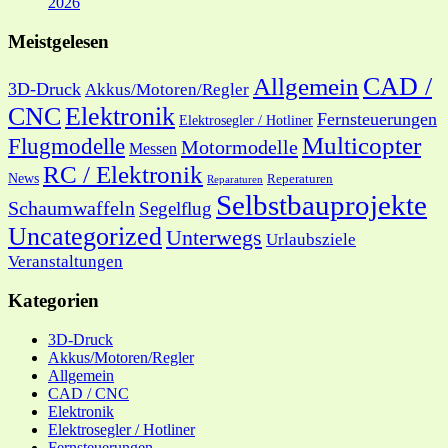
2026
Meistgelesen
CAD /
Allgemein
3D-Druck
Akkus/Motoren/Regler
CNC
Elektronik
Fernsteuerungen
Elektrosegler / Hotliner
Multicopter
Flugmodelle
Motormodelle
Messen
RC / Elektronik
News
Reperaturen
Reparaturen
Selbstbauprojekte
Schaumwaffeln
Segelflug
Uncategorized
Unterwegs
Urlaubsziele
Veranstaltungen
Kategorien
3D-Druck
Akkus/Motoren/Regler
Allgemein
CAD / CNC
Elektronik
Elektrosegler / Hotliner
Fernsteuerungen