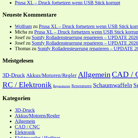
Prusa XL – Druck fortsetzen wenn USB Stick korrupt
Neueste Kommentare
Wolfram
zu
Prusa XL – Druck fortsetzen wenn USB Stick korr
Micha
zu
Prusa XL – Druck fortsetzen wenn USB Stick korrup
Josef
zu
Somfy Rolladensteuerung reparieren – UPDATE 202
Josef
zu
Somfy Rolladensteuerung reparieren – UPDATE 202
Thomas
zu
Somfy Rolladensteuerung reparieren – UPDATE 2
Meistgelesen
CAD /
Allgemein
3D-Druck
Akkus/Motoren/Regler
RC / Elektronik
Schaumwaffeln
S
Reperaturen
Reparaturen
Kategorien
3D-Druck
Akkus/Motoren/Regler
Allgemein
CAD / CNC
Elektronik
Elektrosegler / Hotliner