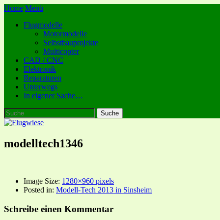
Home
Menü
Flugmodelle
Motormodelle
Selbstbauprojekte
Multicopter
CAD / CNC
Elektronik
Reparaturen
Unterwegs
In eigener Sache…
modelltech1346
Image Size:
1280×960 pixels
Posted in:
Modell-Tech 2013 in Sinsheim
Schreibe einen Kommentar