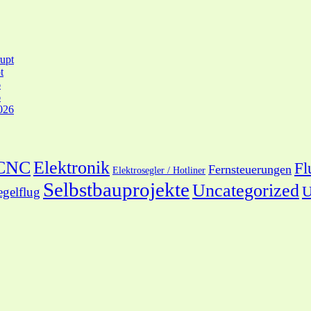
upt
t
6
6
026
 CNC
Elektronik
Fl
Fernsteuerungen
Elektrosegler / Hotliner
Selbstbauprojekte
Uncategorized
U
egelflug