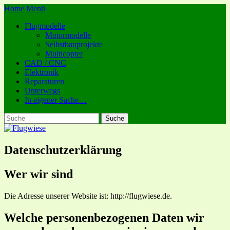
Home
Menü
Flugmodelle
Motormodelle
Selbstbauprojekte
Multicopter
CAD / CNC
Elektronik
Reparaturen
Unterwegs
In eigener Sache…
Datenschutzerklärung
Wer wir sind
Die Adresse unserer Website ist: http://flugwiese.de.
Welche personenbezogenen Daten wir