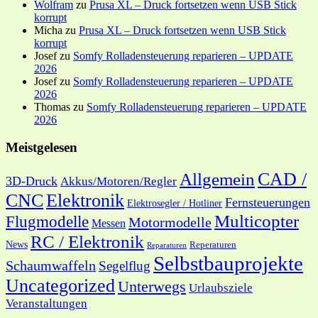
Wolfram
zu
Prusa XL – Druck fortsetzen wenn USB Stick
korrupt
Micha
zu
Prusa XL – Druck fortsetzen wenn USB Stick
korrupt
Josef
zu
Somfy Rolladensteuerung reparieren – UPDATE
2026
Josef
zu
Somfy Rolladensteuerung reparieren – UPDATE
2026
Thomas
zu
Somfy Rolladensteuerung reparieren – UPDATE
2026
Meistgelesen
CAD /
Allgemein
3D-Druck
Akkus/Motoren/Regler
CNC
Elektronik
Fernsteuerungen
Elektrosegler / Hotliner
Multicopter
Flugmodelle
Motormodelle
Messen
RC / Elektronik
News
Reperaturen
Reparaturen
Selbstbauprojekte
Schaumwaffeln
Segelflug
Uncategorized
Unterwegs
Urlaubsziele
Veranstaltungen