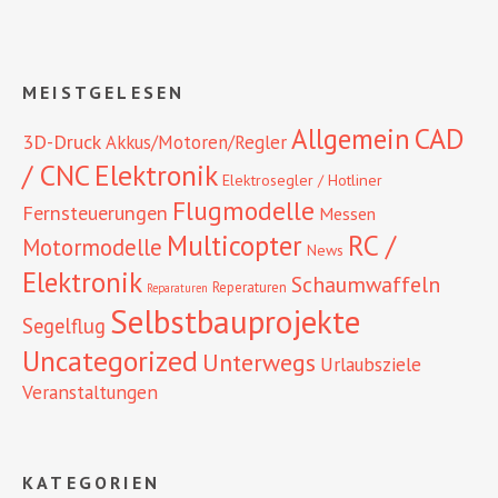
MEISTGELESEN
CAD
Allgemein
3D-Druck
Akkus/Motoren/Regler
/ CNC
Elektronik
Elektrosegler / Hotliner
Flugmodelle
Fernsteuerungen
Messen
RC /
Multicopter
Motormodelle
News
Elektronik
Schaumwaffeln
Reperaturen
Reparaturen
Selbstbauprojekte
Segelflug
Uncategorized
Unterwegs
Urlaubsziele
Veranstaltungen
KATEGORIEN