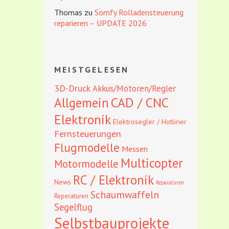
Thomas
zu
Somfy Rolladensteuerung
reparieren – UPDATE 2026
MEISTGELESEN
3D-Druck
Akkus/Motoren/Regler
CAD / CNC
Allgemein
Elektronik
Elektrosegler / Hotliner
Fernsteuerungen
Flugmodelle
Messen
Multicopter
Motormodelle
RC / Elektronik
News
Reparaturen
Schaumwaffeln
Reperaturen
Segelflug
Selbstbauprojekte