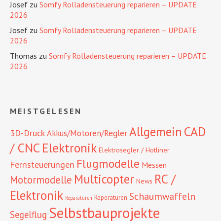
Josef
zu
Somfy Rolladensteuerung reparieren – UPDATE
2026
Josef
zu
Somfy Rolladensteuerung reparieren – UPDATE
2026
Thomas
zu
Somfy Rolladensteuerung reparieren – UPDATE
2026
MEISTGELESEN
CAD
Allgemein
3D-Druck
Akkus/Motoren/Regler
/ CNC
Elektronik
Elektrosegler / Hotliner
Flugmodelle
Fernsteuerungen
Messen
RC /
Multicopter
Motormodelle
News
Elektronik
Schaumwaffeln
Reperaturen
Reparaturen
Selbstbauprojekte
Segelflug