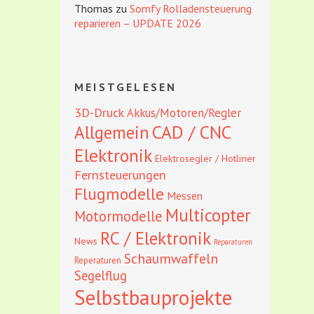
Thomas
zu
Somfy Rolladensteuerung
reparieren – UPDATE 2026
MEISTGELESEN
3D-Druck
Akkus/Motoren/Regler
CAD / CNC
Allgemein
Elektronik
Elektrosegler / Hotliner
Fernsteuerungen
Flugmodelle
Messen
Multicopter
Motormodelle
RC / Elektronik
News
Reparaturen
Schaumwaffeln
Reperaturen
Segelflug
Selbstbauprojekte