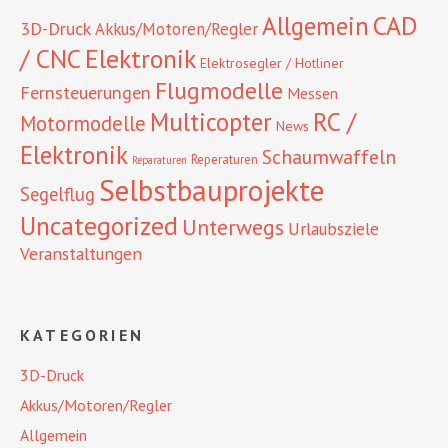
CAD
Allgemein
3D-Druck
Akkus/Motoren/Regler
/ CNC
Elektronik
Elektrosegler / Hotliner
Flugmodelle
Fernsteuerungen
Messen
RC /
Multicopter
Motormodelle
News
Elektronik
Schaumwaffeln
Reperaturen
Reparaturen
Selbstbauprojekte
Segelflug
Uncategorized
Unterwegs
Urlaubsziele
Veranstaltungen
KATEGORIEN
3D-Druck
Akkus/Motoren/Regler
Allgemein