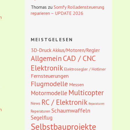
Thomas
zu
Somfy Rolladensteuerung
reparieren – UPDATE 2026
n
MEISTGELESEN
3D-Druck
Akkus/Motoren/Regler
CAD / CNC
Allgemein
Elektronik
Elektrosegler / Hotliner
Fernsteuerungen
Flugmodelle
Messen
Multicopter
Motormodelle
RC / Elektronik
News
Reparaturen
n
Schaumwaffeln
Reperaturen
Segelflug
Selbstbauprojekte